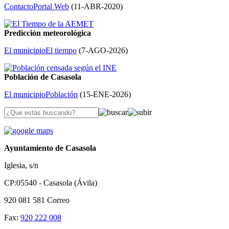
Contacto
Portal Web
(
11-ABR-2020
)
Predicción meteorológica
El municipio
El tiempo
(
7-AGO-2026
)
Población de Casasola
El municipio
Población
(
15-ENE-2026
)
Ayuntamiento de Casasola
Iglesia, s/n
CP:05540 - Casasola (Ávila)
920 081 581
Correo
Fax:
920 222 008